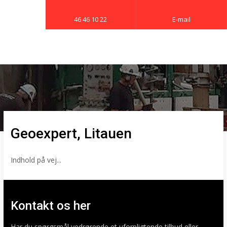
46 46 10 22
E-mail
Geoexpert, Litauen​
Indhold på vej...​
Kontakt os her
​Har du spørgsmål vedrørende et uforpligtende tilbud eller